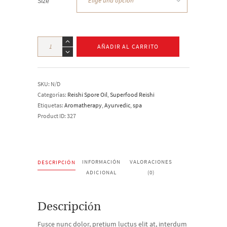
Size
Scentered
Balm
AÑADIR AL CARRITO
Love
cantidad
SKU:
N/D
Categorías:
Reishi Spore Oil
,
Superfood Reishi
Etiquetas:
Aromatherapy
,
Ayurvedic
,
spa
Product ID:
327
INFORMACIÓN
VALORACIONES
DESCRIPCIÓN
ADICIONAL
(0)
Descripción
Fusce nunc dolor, pretium luctus elit at, interdum