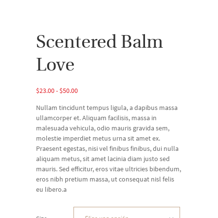
Scentered Balm
Love
Rango
$
23.00
-
$
50.00
de
Nullam tincidunt tempus ligula, a dapibus massa
precios:
ullamcorper et. Aliquam facilisis, massa in
desde
malesuada vehicula, odio mauris gravida sem,
$23.00
molestie imperdiet metus urna sit amet ex.
hasta
Praesent egestas, nisi vel finibus finibus, dui nulla
$50.00
aliquam metus, sit amet lacinia diam justo sed
mauris. Sed efficitur, eros vitae ultricies bibendum,
eros nibh pretium massa, ut consequat nisl felis
eu libero.a