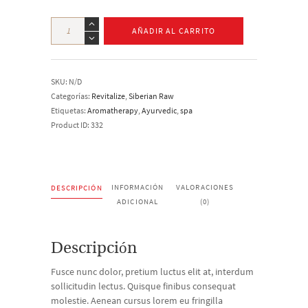
Massage
Oil
AÑADIR AL CARRITO
cantidad
SKU:
N/D
Categorías:
Revitalize
,
Siberian Raw
Etiquetas:
Aromatherapy
,
Ayurvedic
,
spa
Product ID:
332
INFORMACIÓN
VALORACIONES
DESCRIPCIÓN
ADICIONAL
(0)
Descripción
Fusce nunc dolor, pretium luctus elit at, interdum
sollicitudin lectus. Quisque finibus consequat
molestie. Aenean cursus lorem eu fringilla