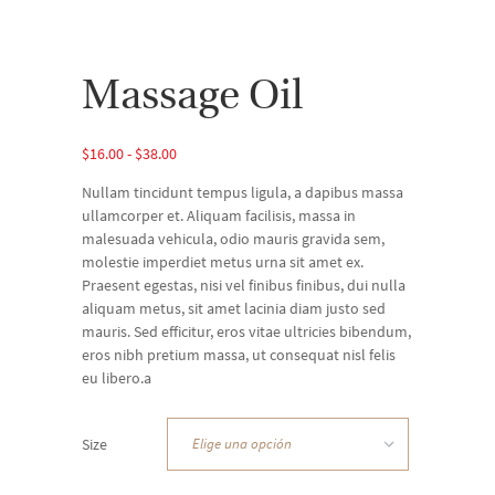
Massage Oil
Rango
$
16.00
-
$
38.00
de
Nullam tincidunt tempus ligula, a dapibus massa
precios:
ullamcorper et. Aliquam facilisis, massa in
desde
malesuada vehicula, odio mauris gravida sem,
$16.00
molestie imperdiet metus urna sit amet ex.
hasta
Praesent egestas, nisi vel finibus finibus, dui nulla
$38.00
aliquam metus, sit amet lacinia diam justo sed
mauris. Sed efficitur, eros vitae ultricies bibendum,
eros nibh pretium massa, ut consequat nisl felis
eu libero.a
Size