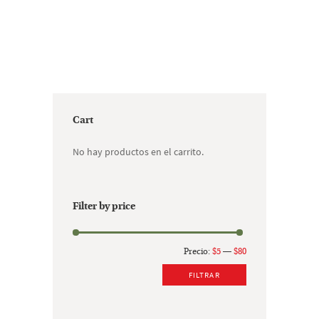
tiene
$50.00
múltiples
variantes.
Las
opciones
se
pueden
elegir
Cart
en
la
No hay productos en el carrito.
página
de
producto
Filter by price
Precio
Precio
Precio:
$5
—
$80
mínimo
máximo
FILTRAR