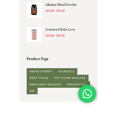
desde
Alkaline Blend Powder
$35.00
Rango
$
15.00
-
$
35.00
hasta
de
$70.00
precios:
desde
Scentered Balm Love
$15.00
Rango
$
23.00
-
$
50.00
hasta
de
$35.00
precios:
desde
$23.00
Product Tags
hasta
$50.00
AROMATHERAPY
AYURVEDIC
DEEP TISSUE
HOT STONE MASSAGE
PREGNANCY MASSAGE
REFLEXOLOGY
SPA