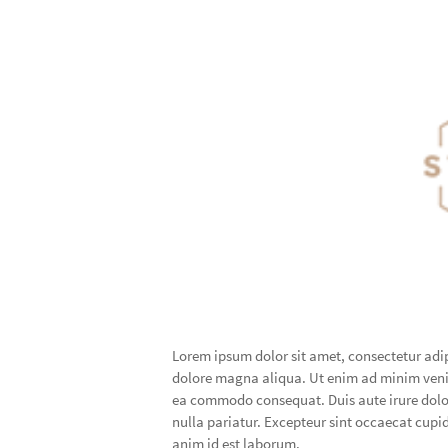
Lorem ipsum dolor sit amet, consectetur adip
dolore magna aliqua. Ut enim ad minim veniam
ea commodo consequat. Duis aute irure dolor 
nulla pariatur. Excepteur sint occaecat cupid
anim id est laborum.