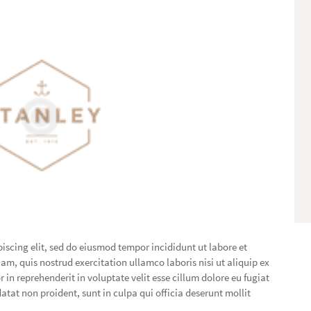
iscing elit, sed do eiusmod tempor incididunt ut labore et
, quis nostrud exercitation ullamco laboris nisi ut aliquip ex
in reprehenderit in voluptate velit esse cillum dolore eu fugiat
atat non proident, sunt in culpa qui officia deserunt mollit