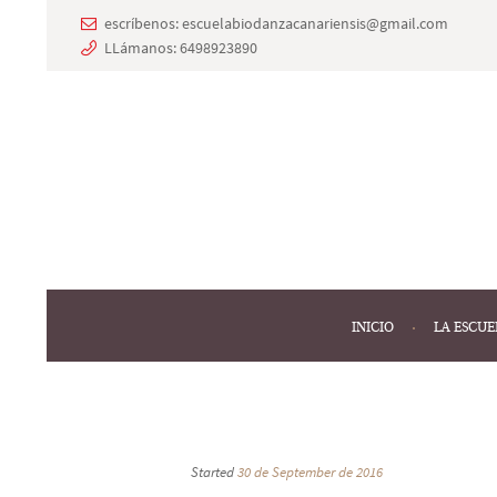
escríbenos:
escuelabiodanzacanariensis@gmail.com
LLámanos:
6498923890
INICIO
LA ESCUE
Started
30 de September de 2016