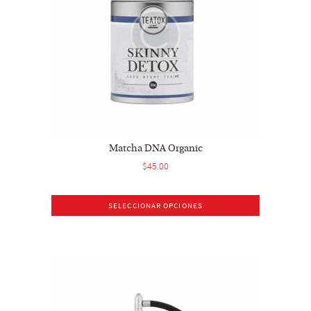
Matcha DNA Organic
$
45.00
SELECCIONAR OPCIONES
Este
producto
tiene
múltiples
variantes.
Las
opciones