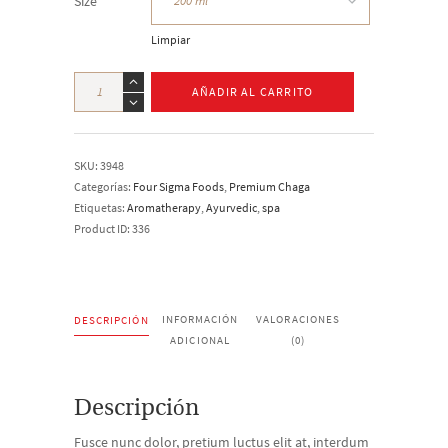
Size
Limpiar
Lavender
Massage
AÑADIR AL CARRITO
Oil
cantidad
SKU:
3948
Categorías:
Four Sigma Foods
,
Premium Chaga
Etiquetas:
Aromatherapy
,
Ayurvedic
,
spa
Product ID:
336
INFORMACIÓN
VALORACIONES
DESCRIPCIÓN
ADICIONAL
(0)
Descripción
Fusce nunc dolor, pretium luctus elit at, interdum