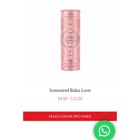
variantes.
Las
opciones
se
pueden
elegir
en
la
página
de
producto
Scentered Balm Love
Rango
$
5.00
-
$
12.00
de
precios:
SELECCIONAR OPCIONES
desde
Este
$5.00
producto
hasta
tiene
$12.00